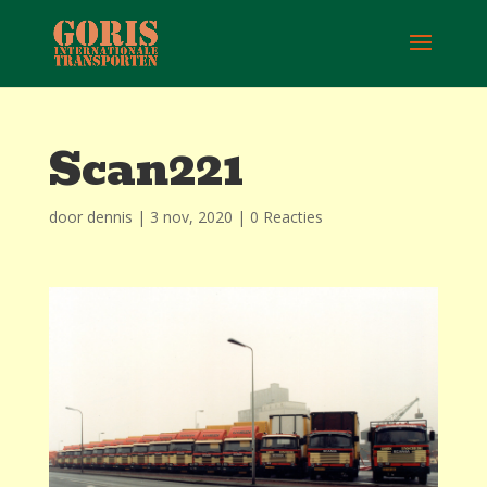
Scan221
door
dennis
|
3 nov, 2020
|
0 Reacties