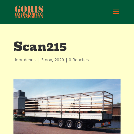
Scan215
door
dennis
|
3 nov, 2020
|
0 Reacties