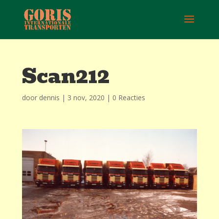
Scan212
door
dennis
|
3 nov, 2020
|
0 Reacties