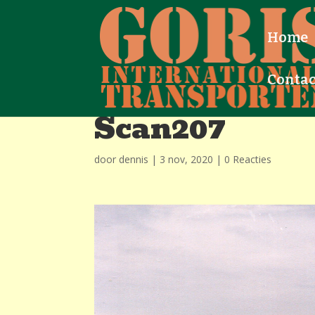
Home
Contac
Scan207
door
dennis
|
3 nov, 2020
|
0 Reacties