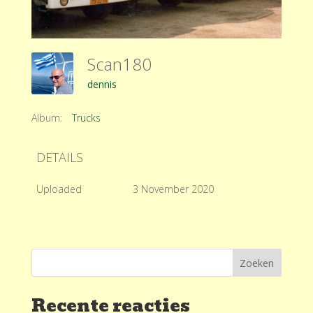
Scan180
dennis
Album:
Trucks
DETAILS
Uploaded
3 November 2020
Recente reacties