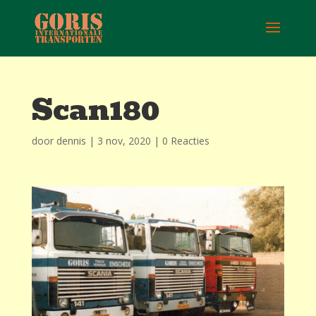
Scan180
door
dennis
|
3 nov, 2020
|
0 Reacties