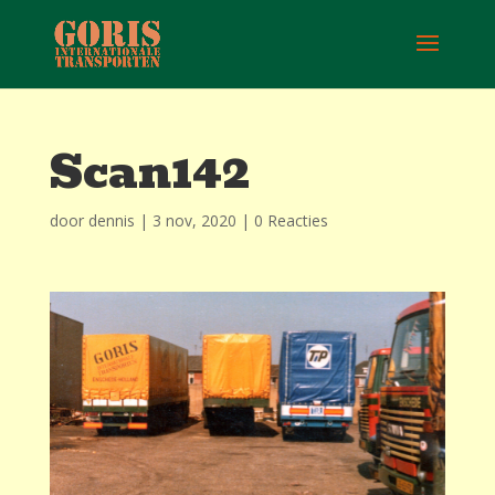
Scan142
door
dennis
|
3 nov, 2020
|
0 Reacties