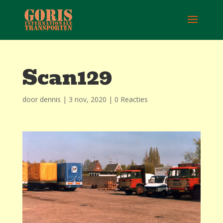
Scan129
door
dennis
|
3 nov, 2020
|
0 Reacties